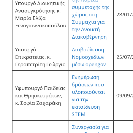
Υπουργό Διοικητικής
συμμετοχής της
Ανασυγκρότησης κ.
χώρας στη
28/01/
Μαρία Ελίζα
Συμμαχία για
Ξενογιαννακοπούλου
την Ανοικτή
Διακυβέρνηση
Υπουργό
Διαβούλευση
Επικρατείας, κ.
Νομοσχεδίων
25/07/
Γεραπετρίτη Γεώργιο
μέσω οpengov
Ενημέρωση
δράσεων που
Υφυπουργό Παιδείας
υλοποιούνται
και Θρησκευμάτων,
09/09/
για την
κ. Σοφία Ζαχαράκη
εκπαίδευση
STEM
Συνεργασία για