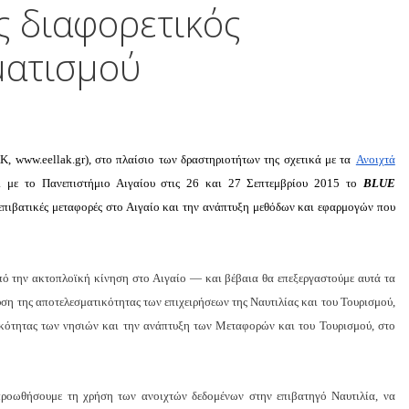
 διαφορετικός
ματισμού
 www.eellak.gr), στο πλαίσιο των δραστηριοτήτων της σχετικά με τα
Ανοιχτά
νει με το Πανεπιστήμιο Αιγαίου στις 26 και 27 Σεπτεμβρίου 2015 το
BLUE
 επιβατικές μεταφορές στο Αιγαίο και την ανάπτυξη μεθόδων και εφαρμογών που
πό την ακτοπλοϊκή κίνηση στο Αιγαίο — και βέβαια θα επεξεργαστούμε αυτά τα
υση της αποτελεσματικότητας των επιχειρήσεων της Ναυτιλίας και του Τουρισμού,
ικότητας των νησιών και την ανάπτυξη των Μεταφορών και του Τουρισμού, στο
προωθήσουμε τη χρήση των ανοιχτών δεδομένων στην επιβατηγό Ναυτιλία, να