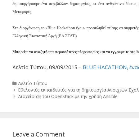
δημιουργήσουμε ένα περιβάλλον δημιουργίας, κι ένα ανθρώπινο δίκτυο
Μεταφορές.
Στη διοργάνωση του Blue Hackathon έχουν προσκληθεί επίσης να συμμετέ
Ελληνική Στατιστική Αρχή (ΕΛ.ΣΤΑΤ.)
Μπορείτε να αναζητήσετε περισσότερες πληροφορίες και να εγγραφείτε στο
b
Δελτίο Τύπου, 09/09/2015 –
BLUE HACATHON, ένας
Categories
Δελτίο Τύπου
Post
Εθελοντές εκπαιδευτές για τη δημιουργία Ανοιχτών Σχο
navigation
Διαχείριση του OpenStack με την χρήση Ansible
Leave a Comment