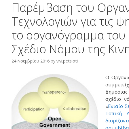
Παρέμβαση του Οργαν
Τεχνολογιών για τις ψ
το οργανόγραμμα του
Σχέδιο Νόμου της Κιν
24 Νοεμβρίου 2016
by
vivi.petsioti
Ο Οργανι
συμμετείχ
Δημόσιας 
σχέδιο ν
«
Ενιαίο Σ
Τοπική 
διορίζοντ
ασυμβίβα