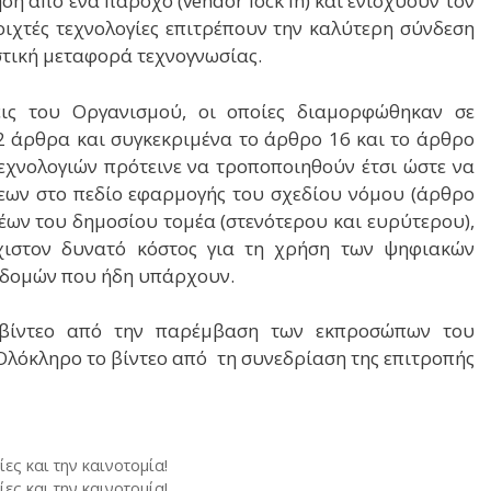
ση από ένα πάροχο (vendor lock in) και ενισχύουν τον
νοιχτές τεχνολογίες επιτρέπουν την καλύτερη σύνδεση
στική μεταφορά τεχνογνωσίας.
εις του Οργανισμού, οι οποίες διαμορφώθηκαν σε
2 άρθρα και συγκεκριμένα το άρθρο 16 και το άρθρο
εχνολογιών πρότεινε να τροποποιηθούν έτσι ώστε να
σεων στο πεδίο εφαρμογής του σχεδίου νόμου (άρθρο
έων του δημοσίου τομέα (στενότερου και ευρύτερου),
χιστον δυνατό κόστος για τη χρήση των ψηφιακών
οδομών που ήδη υπάρχουν.
βίντεο από την παρέμβαση των εκπροσώπων του
 Ολόκληρο το βίντεο από τη συνεδρίαση της επιτροπής
ες και την καινοτομία!
ες και την καινοτομία!