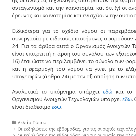
(β) οι ανοιχτές τεχνολογίες αποτρέπουν την εξάρτη
ανταγωνισμό και την καινοτομία, και ότι (γ) οι α
έρευνας και καινοτομίας και ενισχύουν την ουσια
Ειδικότερα για το σχέδιο νόμου οι παρεμβάσ
συνεργασία με ειδικούς επιστήμονες αφορούσαν 
24. Για τα άρθρα αυτά ο Οργανισμός Ανοιχτών Τ
είναι επιτρεπτή η άρση του συνόλου των εξαιρέ
16) έτσι ώστε να περιλαμβάνει το σύνολο των φορ
και η εφαρμογή του νόμου να γίνει με το ελά
υπογραφών (άρθρο 24) με την αξιοποίηση των υπ
Αναλυτικά το υπόμνημα υπάρχει
εδώ
και το 
Οργανισμού Ανοιχτών Τεχνολογιών υπάρχει
εδώ
.
είναι διαθέσιμο
εδώ
.
Categories
Δελτίο Τύπου
Post
Οι εκδηλώσεις της εβδομάδας, για τις ανοιχτές τεχνολογί
navigation
Οι εκδηλώσεις της εβδομάδας, για τις ανοιχτές τεχνολογί