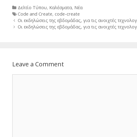
Categories
Δελτίο Τύπου
,
Καλέσματα
,
Νέα
Tags
Code and Create
,
code-create
Post
Οι εκδηλώσεις της εβδομάδας, για τις ανοιχτές τεχνολογί
navigation
Οι εκδηλώσεις της εβδομάδας, για τις ανοιχτές τεχνολογί
Leave a Comment