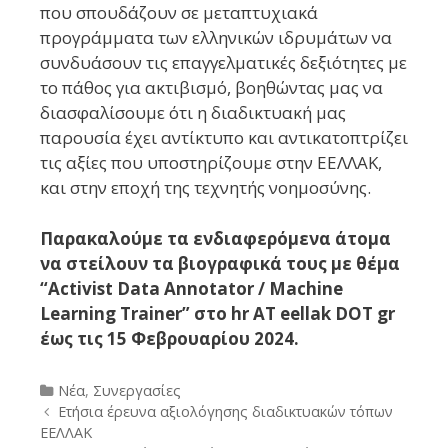
που σπουδάζουν σε μεταπτυχιακά
προγράμματα των ελληνικών ιδρυμάτων να
συνδυάσουν τις επαγγελματικές δεξιότητες με
το πάθος για ακτιβισμό, βοηθώντας μας να
διασφαλίσουμε ότι η διαδικτυακή μας
παρουσία έχει αντίκτυπο και αντικατοπτρίζει
τις αξίες που υποστηρίζουμε στην ΕΕΛΛΑΚ,
και στην εποχή της τεχνητής νοημοσύνης.
Παρακαλούμε τα ενδιαφερόμενα άτομα
να στείλουν τα βιογραφικά τους με θέμα
“
Activist Data Annotator / Machine
Learning Trainer
” στο hr AT eellak DΟΤ gr
έως τι
ς 15 Φεβρουαρίου 2024.
Categories
Νέα
,
Συνεργασίες
Post
Ετήσια έρευνα αξιολόγησης διαδικτυακών τόπων
navigation
ΕΕΛΛΑΚ