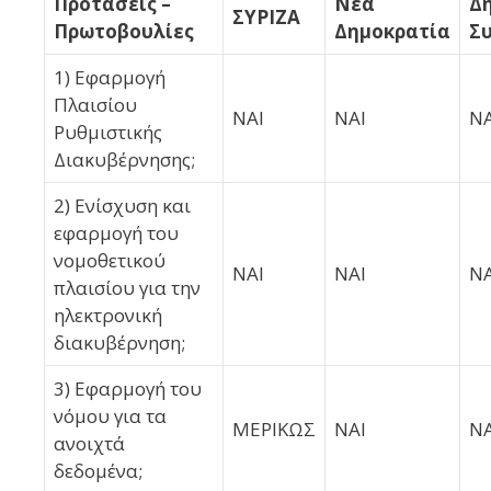
Προτάσεις –
Νέα
Δ
ΣΥΡΙΖΑ
Πρωτοβουλίες
Δημοκρατία
Σ
1) Εφαρμογή
Πλαισίου
ΝΑΙ
ΝΑΙ
ΝΑ
Ρυθμιστικής
Διακυβέρνησης;
2) Ενίσχυση και
εφαρμογή του
νομοθετικού
ΝΑΙ
ΝΑΙ
ΝΑ
πλαισίου για την
ηλεκτρονική
διακυβέρνηση;
3) Εφαρμογή του
νόμου για τα
ΜΕΡΙΚΩΣ
ΝΑΙ
ΝΑ
ανοιχτά
δεδομένα;