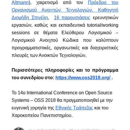
Altmann
), χαιρετισμό από τον
Πρόεδρο του
Οργανισμού Ανοιχτών Τεχνολογιών, Καθηγητή
Διομήδη Σπινέλη
,
16 παρουσιάσεις
ερευνητικών
εργασιών, καθώς και εκπαιδευτικά tutorial/working
sessions σε θέματα Ελεύθερου Λογισμικού –
Λογισμικού Ανοιχτού Κώδικα που καλύπτουν
προγραμματιστικές, οργανωτικές και διαχειριστικές
πλευρές των Ανοικτών Τεχνολογιών.
Περισσότερες πληροφορίες και το πρόγραμμα
του συνεδρίου στο:
https://www.oss2018.org/
.
Το 14ο International Conference on Open Source
Systems – OSS 2018 θα πραγματοποιηθεί με την
ευγενική χορηγία της
Εθνικής Τράπεζας
και του
Χαροκοπείου Πανεπιστημίου.