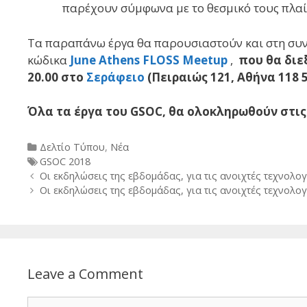
παρέχουν σύμφωνα με το θεσμικό τους πλαί
Τα παραπάνω έργα θα παρουσιαστούν και στη συ
κώδικα
June Athens FLOSS Μeetup
,
που θα διεξ
20.00 στο
Σεράφειο
(Πειραιώς 121, Αθήνα 118 5
Όλα τα έργα του GSOC, θα ολοκληρωθούν στις
Categories
Δελτίο Τύπου
,
Νέα
Tags
GSOC 2018
Post
Οι εκδηλώσεις της εβδομάδας, για τις ανοιχτές τεχνολογί
navigation
Οι εκδηλώσεις της εβδομάδας, για τις ανοιχτές τεχνολογί
Leave a Comment