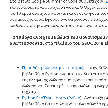
Στο φετινό Google Summer of Code συμμετέχουν
2
εκατοντάδες έργα ανοιχτού κώδικα. Ο Oργανισμός
με 10 έργα ανοιχτού κώδικα, και οι δέκα φοιτητές
συμμετοχής τους. Εφόσον ολοκληρώσουν επιτυχώς 
καθένας για την συνεισφορά τους στα έργα που συ
Τα 10 έργα ανοιχτού κώδικα του Οργανισμού 
αναπτύσσονται στο πλαίσιο του GSOC 2018 εί
Προσθήκη ελληνικής υποστήριξης
στην βιβλ
βιβλιοθήκη Python ανοικτού κώδικα για πρ
της ελληνικής γλώσσας θα προσφέρει τεράστ
γλώσσα και θα επιτρέψει την ανάληψη ενεργε
tagging.
Python PenTest Library (PyPen
). Ανάπτυξη β
βιβλιοθήκη θα περιλαμβάνει ένα σύνολο εργ