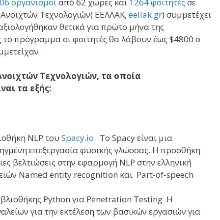
06 οργανισμοί
από 62 χώρες και
1264 φοιτητές
σε
 Ανοιχτών Τεχνολογιών( ΕΕΛΛΑΚ,
eellak.gr
) συμμετέχει
 αξιολογήθηκαν θετικά για πρώτο μήνα της
το πρόγραμμα οι φοιτητές θα λάβουν έως $4800 ο
μμετείχαν.
Ανοιχτών Τεχνολογιών, τα οποία
ναι τα εξής:
ιοθήκη NLP του
Spacy.io
. Το Spacy είναι μια
οηγμένη επεξεργασία φυσικής γλώσσας. Η προσθήκη
ιες βελτιώσεις στην εφαρμογή NLP στην ελληνική
ιών Named entity recognition και Part-of-speech
ιβλιοθήκης Python για Penetration Testing Η
αλείων για την εκτέλεση των βασικών εργασιών για