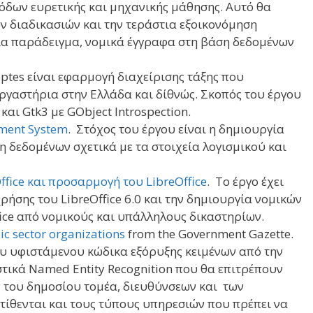
δων ευρετικής και μηχανικής μάθησης. Αυτό θα
ν διαδικασιών και την τεράστια εξοικονόμηση
για παράδειγμα, νομικά έγγραφα στη βάση δεδομένων
optes είναι εφαρμογή διαχείρισης τάξης που
ργαστήρια στην Ελλάδα και δίθνώς. Σκοπός του έργου
και Gtk3 με GObject Introspection.
ment System
. Στόχος του έργου είναι η δημιουργία
η δεδομένων σχετικά με τα στοιχεία λογισμικού και
ffice και προσαρμογή του LibreOffice
. Το έργο έχει
ήσης του LibreOffice 6.0 και την δημιουργία νομικών
ffice από νομικούς και υπάλληλους δικαστηρίων.
lic sector organizations
from the Government Gazette.
ου υφιστάμενου κώδικα εξόρυξης κειμένων από την
τικά Named Entity Recognition που θα επιτρέπουν
 του δημοσίου τομέα, διευθύνσεων και των
τίθενται και τους τύπους υπηρεσιών που πρέπει να