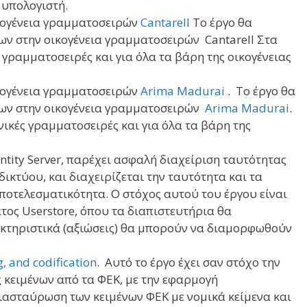
 υπολογιστή.
κογένεια γραμματοσειρών
Cantarell
Το έργο θα
ν στην οικογένεια γραμματοσειρών Cantarell Στα
γραμματοσειρές και για όλα τα βάρη της οικογένειας
κογένεια γραμματοσειρών
Arima Madurai
. Το έργο θα
ων στην οικογένεια γραμματοσειρών
Arima Madurai
.
ικές γραμματοσειρές και για όλα τα βάρη της
ntity Server, παρέχει ασφαλή διαχείριση ταυτότητας
δικτύου, και διαχειρίζεται την ταυτότητα και τα
ποτελεσματικότητα. Ο στόχος αυτού του έργου είναι
τος Userstore, όπου τα διαπιστευτήρια θα
ακτηριστικά (αξιώσεις) θα μπορούν να διαμορφωθούν
, and codification
. Αυτό το έργο έχει σαν στόχο την
 κειμένων από τα ΦΕΚ, με την εφαρμογή
ιασταύρωση των κειμένων ΦΕΚ με νομικά κείμενα και