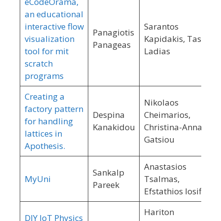
eCodeOrama,
an educational
interactive flow
Sarantos
Panagiotis
visualization
Kapidakis, Tasos
Panageas
tool for mit
Ladias
scratch
programs
Creating a
Nikolaos
factory pattern
Despina
Cheimarios,
for handling
Kanakidou
Christina-Anna
lattices in
Gatsiou
Apothesis.
Anastasios
Sankalp
MyUni
Tsalmas,
Pareek
Efstathios Iosifidis
Hariton
DIY IoT Physics