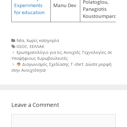
Polatoglou,
Experiments
Manu Dev
Panagiotis
for education
Koustoumpardis
Categories
Νέα
,
Χωρίς κατηγορία
Tags
GSOC
,
ΕΕΛΛΑΚ
Post
Ερωτηματολόγιο για τις Ανοιχτές Τεχνολογίες σε
navigation
Υποψήφιους Ευρωβουλευτές
Διαγωνισμός Σχεδίασης T-shirt: Δώστε μορφή
στην Ανοιχτότητα!
Leave a Comment