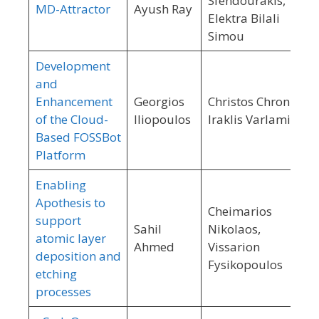
Sfendourakis,
MD-Attractor
Ayush Ray
Elektra Bilali
Simou
Development
and
Enhancement
Georgios
Christos Chronis,
of the Cloud-
Iliopoulos
Iraklis Varlamis
Based FOSSBot
Platform
Enabling
Apothesis to
Cheimarios
support
Sahil
Nikolaos,
atomic layer
Ahmed
Vissarion
deposition and
Fysikopoulos
etching
processes