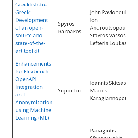
Greeklish-to-
Greek:
John Pavlopoulos,
Development
Ion
Spyros
of an open-
Androutsopoulos,
Barbakos
source and
Stavros Vassos,
state-of-the-
Lefteris Loukas
art toolkit
Enhancements
for Flexbench:
OpenAPI
Ioannis Skitsas,
Integration
Yujun Liu
Marios
and
Karagiannopoulos
Anonymization
using Machine
Learning (ML)
Panagiotis