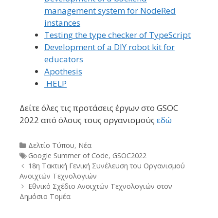
management system for NodeRed
instances
Testing the type checker of TypeScript
Development of a DIY robot kit for
educators
Apothesis
HELP
Δείτε όλες τις προτάσεις έργων στο GSOC
2022 από όλους τους οργανισμούς
εδώ
Categories
Δελτίο Τύπου
,
Νέα
Tags
Google Summer of Code
,
GSOC2022
Post
18η Τακτική Γενική Συνέλευση του Οργανισμού
navigation
Ανοιχτών Τεχνολογιών
Εθνικό Σχέδιο Ανοιχτών Τεχνολογιών στον
Δημόσιο Τομέα